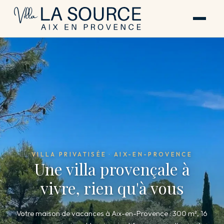
VILLA PRIVATISÉE · AIX-EN-PROVENCE
Une villa provençale à
vivre, rien qu'à vous
Votre maison de vacances à Aix-en-Provence : 300 m², 16