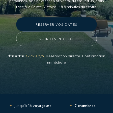
personnes, piscine et tennis privatifs, au cœur d'un jardin
face à la Sainte-Victoire — à 8 minutes du centre.
RÉSERVER VOS DATES
VOIR LES PHOTOS
★★★★★
37 avis 5/5
· Réservation directe · Confirmation
immédiate
✦
jusqu'à
16 voyageurs
✦
7 chambres