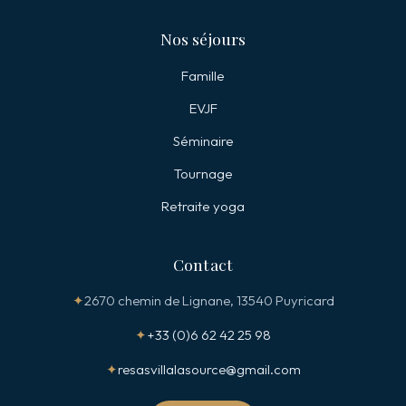
Nos séjours
Famille
EVJF
Séminaire
Tournage
Retraite yoga
Contact
✦
2670 chemin de Lignane, 13540 Puyricard
✦
+33 (0)6 62 42 25 98
✦
resasvillalasource@gmail.com